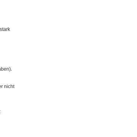
stark
aben).
er nicht
t