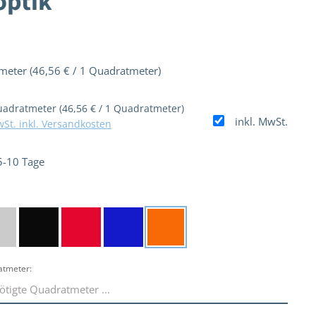
optik
tmeter
(46,56 € / 1 Quadratmeter)
uadratmeter
(46,56 € / 1 Quadratmeter)
inkl. MwSt.
wSt. inkl. Versandkosten
 5-10 Tage
ählen
au
ilber
Schwarz
Rot
Blau
Orange
atmeter: