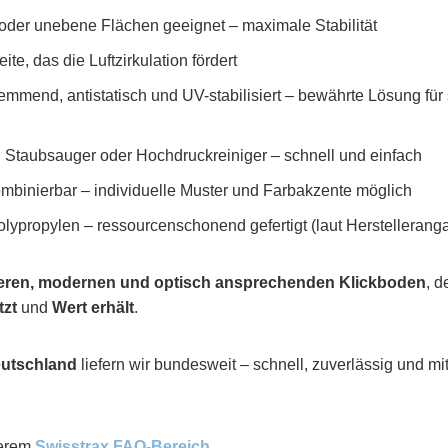
e oder unebene Flächen geeignet – maximale Stabilität
ite, das die Luftzirkulation fördert
emmend, antistatisch und UV-stabilisiert – bewährte Lösung für 
Staubsauger oder Hochdruckreiniger – schnell und einfach
ombinierbar – individuelle Muster und Farbakzente möglich
lypropylen – ressourcenschonend gefertigt (laut Herstellerang
eren, modernen und optisch ansprechenden Klickboden
, d
tzt
und
Wert erhält
.
eutschland
liefern wir bundesweit – schnell, zuverlässig und mi
serem
Swisstrax FAQ-Bereich
.