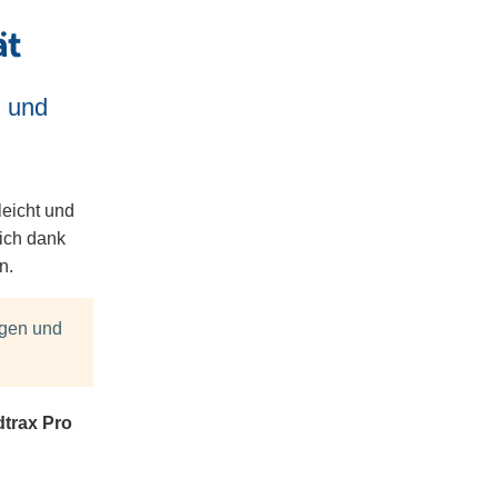
ät
n und
leicht und
ich dank
n.
ugen und
trax Pro