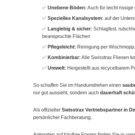
✅
Unebene Böden:
Auch für leicht rissig
✅
Spezielles Kanalsystem:
auf der Unterse
✅
Langlebig & sicher:
Schlagfest, rutschh
beanspruchte Flächen
✅
Pflegeleicht:
Reinigung per Wischmopp, 
✅
Kombinierbar:
Alle Swisstrax Fliesen k
✅
Umwelt:
Hergestellt aus recycelbarem Po
So schaffen Sie im Handumdrehen einen
saub
nur gut aussieht, sondern auch
dauerhaft schü
Als offizieller
Swisstrax Vertriebspartner in D
persönlicher Fachberatung.
Antworten auf häufige Fragen finden Sie in un