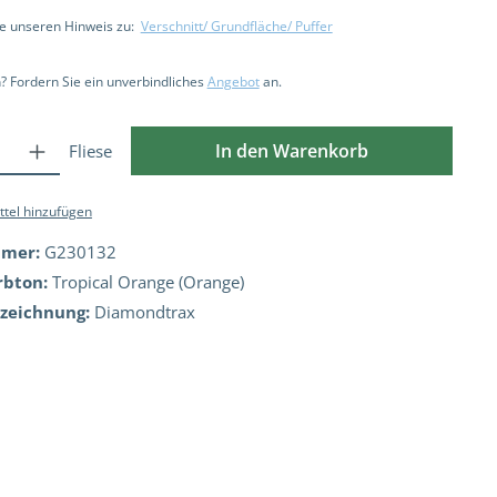
ie unseren Hinweis zu:
Verschnitt/ Grundfläche/ Puffer
 Fordern Sie ein unverbindliches
Angebot
an.
In den Warenkorb
Fliese
tel hinzufügen
mmer:
G230132
rbton:
Tropical Orange (Orange)
ezeichnung:
Diamondtrax