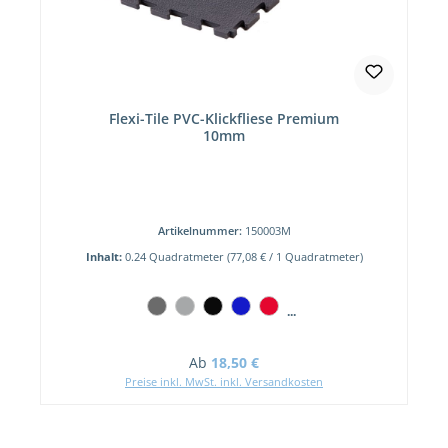
Flexi-Tile PVC-Klickfliese Premium
10mm
Artikelnummer:
150003M
Inhalt:
0.24 Quadratmeter
(77,08 € / 1 Quadratmeter)
...
Regulärer Preis:
Ab
18,50 €
Preise inkl. MwSt. inkl. Versandkosten