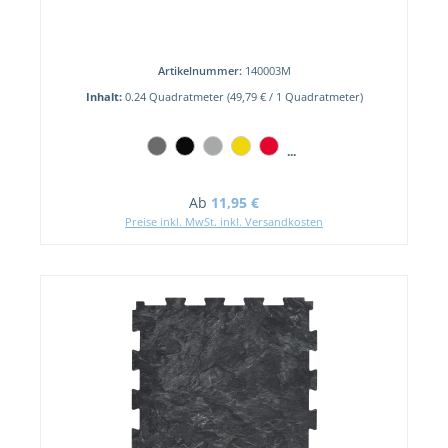
Artikelnummer:
140003M
Inhalt:
0.24 Quadratmeter
(49,79 € / 1 Quadratmeter)
...
Regulärer Preis:
Ab
11,95 €
Preise inkl. MwSt. inkl. Versandkosten