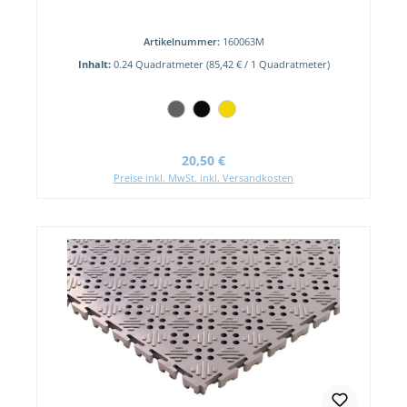
Artikelnummer:
160063M
Inhalt:
0.24 Quadratmeter
(85,42 € / 1 Quadratmeter)
Regulärer Preis:
20,50 €
Preise inkl. MwSt. inkl. Versandkosten