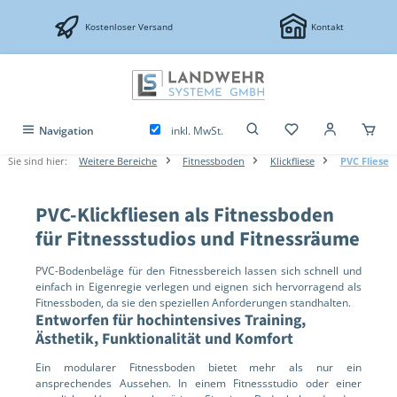
Zum Hauptinhalt springen
Kostenloser Versand
Kontakt
inkl. MwSt.
Navigation
Sie sind hier:
Weitere Bereiche
Fitnessboden
Klickfliese
PVC Fliese
PVC-Klickfliesen als Fitnessboden
für Fitnessstudios und Fitnessräume
PVC-Bodenbeläge für den Fitnessbereich lassen sich schnell und
einfach in Eigenregie verlegen und eignen sich hervorragend als
Fitnessboden, da sie den speziellen Anforderungen standhalten.
Entworfen für hochintensives Training,
Ästhetik, Funktionalität und Komfort
Ein modularer Fitnessboden bietet mehr als nur ein
ansprechendes Aussehen. In einem Fitnessstudio oder einer