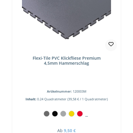
Flexi-Tile PVC Klickfliese Premium
4,5mm Hammerschlag
Artikelnummer:
120003M
Inhalt:
0.24 Quadratmeter
(39,58 € / 1 Quadratmeter)
...
Regulärer Preis:
Ab
9,50 €