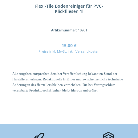
Flexi-Tile Bodenreiniger für PVC-
Klickfliesen 1l
Artikelnummer:
10901
Regulärer Preis:
15,00 €
Preise inkl. MwSt. inkl. Versandkosten
Alle Angaben entsprechen dem bei Veröffentlichung bekannten Stand der
Herstellerunterlagen. Redaktionelle Irrtümer und zwischenzeitliche technische
Änderungen des Herstellers bleiben vorbehalten. Die bei Vertragsschluss
vereinbarte Produktbeschaffenheit bleibt hiervon unberührt.