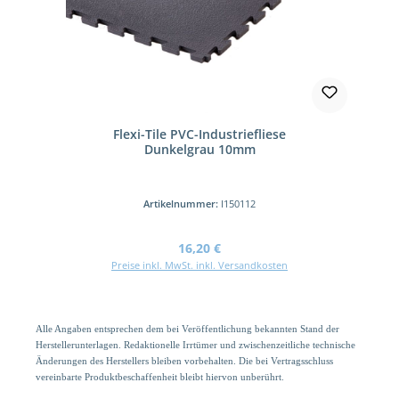
Flexi-Tile PVC-Industriefliese
Dunkelgrau 10mm
Artikelnummer:
I150112
Regulärer Preis:
16,20 €
Preise inkl. MwSt. inkl. Versandkosten
Alle Angaben entsprechen dem bei Veröffentlichung bekannten Stand der
Herstellerunterlagen. Redaktionelle Irrtümer und zwischenzeitliche technische
Änderungen des Herstellers bleiben vorbehalten. Die bei Vertragsschluss
vereinbarte Produktbeschaffenheit bleibt hiervon unberührt.