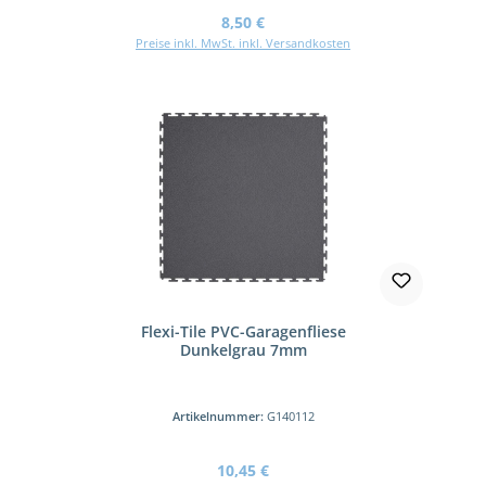
Regulärer Preis:
8,50 €
Preise inkl. MwSt. inkl. Versandkosten
Flexi-Tile PVC-Garagenfliese
Dunkelgrau 7mm
Artikelnummer:
G140112
Regulärer Preis:
10,45 €