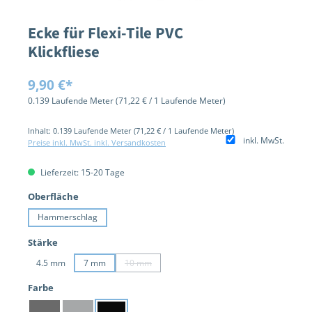
Ecke für Flexi-Tile PVC
Klickfliese
Regulärer Preis:
9,90 €*
0.139 Laufende Meter
(71,22 € / 1 Laufende Meter)
Inhalt:
0.139 Laufende Meter
(71,22 € / 1 Laufende Meter)
inkl. MwSt.
Preise inkl. MwSt. inkl. Versandkosten
Lieferzeit: 15-20 Tage
auswählen
Oberfläche
Hammerschlag
auswählen
Stärke
4.5 mm
7 mm
10 mm
(Diese Option ist zurzeit nicht verfügbar.)
auswählen
Farbe