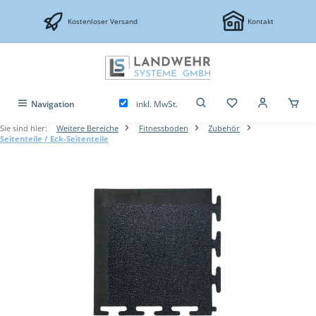
Zum Hauptinhalt springen
Kostenloser Versand
Kontakt
inkl. MwSt.
Navigation
Sie sind hier:
Weitere Bereiche
Fitnessboden
Zubehör
Seitenteile / Eck-Seitenteile
Bildergalerie überspringen