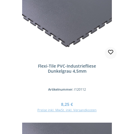
Flexi-Tile PVC-Industriefliese
Dunkelgrau 4,5mm
Artikelnummer:
I120112
Regulärer Preis:
8,25 €
Preise inkl. MwSt. inkl. Versandkosten