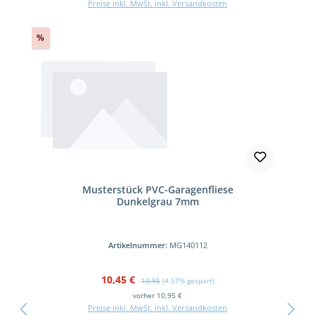
Preise inkl. MwSt. inkl. Versandkosten
Rabatt
%
Musterstück PVC-Garagenfliese
Dunkelgrau 7mm
Artikelnummer:
MG140112
Verkaufspreis:
Regulärer Preis:
10,45 €
10,95
(4.57% gespart)
vorher 10,95 €
Preise inkl. MwSt. inkl. Versandkosten