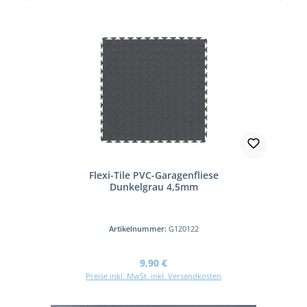
Flexi-Tile PVC-Garagenfliese
Dunkelgrau 4,5mm
Artikelnummer:
G120122
Regulärer Preis:
9,90 €
Preise inkl. MwSt. inkl. Versandkosten