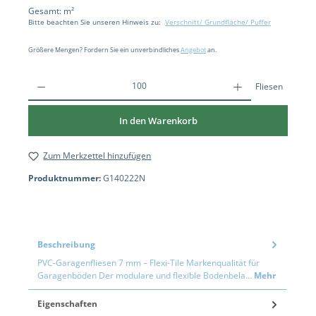
Gesamt:
m²
Bitte beachten Sie unseren Hinweis zu:
Verschnitt/ Grundfläche/ Puffer
Größere Mengen? Fordern Sie ein unverbindliches
Angebot
an.
Fliesen
In den Warenkorb
Zum Merkzettel hinzufügen
Produktnummer:
G140222N
Beschreibung
PVC-Garagenfliesen 7 mm – Flexi-Tile Markenqualität für
Garagenböden Der modulare und flexible Bodenbela…
Mehr
Eigenschaften