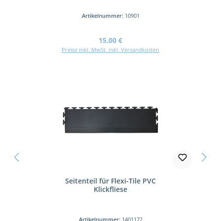
Artikelnummer:
10901
Regulärer Preis:
15,00 €
Preise inkl. MwSt. inkl. Versandkosten
Seitenteil für Flexi-Tile PVC
Klickfliese
Artikelnummer:
1401172