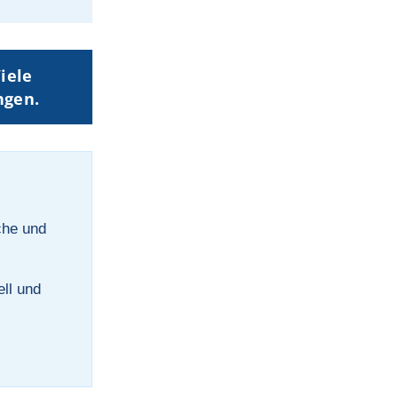
iele
ngen.
che und
ll und