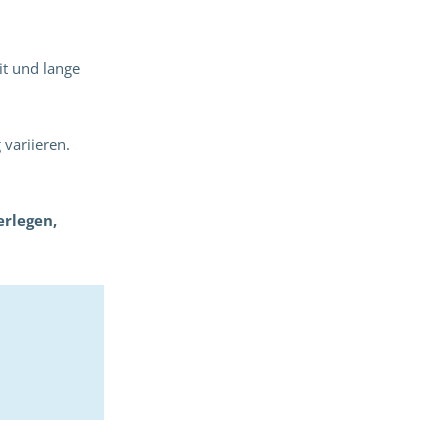
it und lange
variieren.
erlegen,