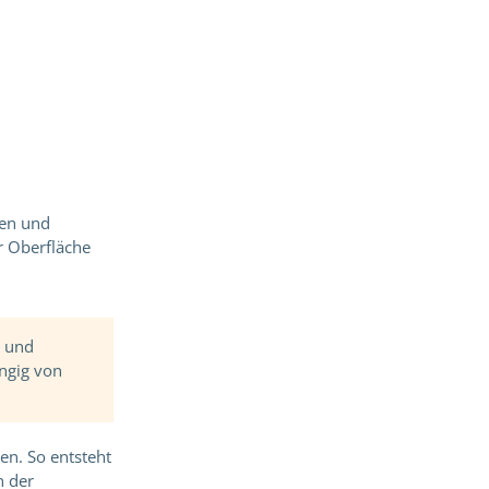
len und
r Oberfläche
n und
ngig von
en. So entsteht
n der