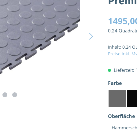
Prem
1495,0
0.24 Quadra
Inhalt:
0.24 Q
Preise inkl. M
Lieferzeit:
ausw
Farbe
Dunkelgr
Oberfläche
Hammersch