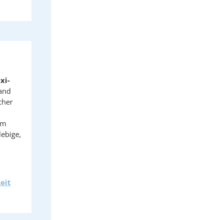
xi-
land
cher
im
lebige,
n
eit