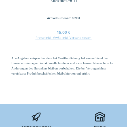
Klickfliesen 1l
Artikelnummer:
10901
Regulärer Preis:
15,00 €
Preise inkl. MwSt. inkl. Versandkosten
Alle Angaben entsprechen dem bei Veröffentlichung bekannten Stand der
Herstellerunterlagen. Redaktionelle Irrtümer und zwischenzeitliche technische
Änderungen des Herstellers bleiben vorbehalten. Die bei Vertragsschluss
vereinbarte Produktbeschaffenheit bleibt hiervon unberührt.
Kostenloser Versand
Kontakt