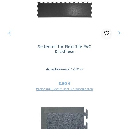
Seitenteil für Flexi-Tile PVC
Klickfliese
Artikelnummer:
1203172
Regulärer Preis:
8,50 €
Preise inkl. MwSt. inkl. Versandkosten