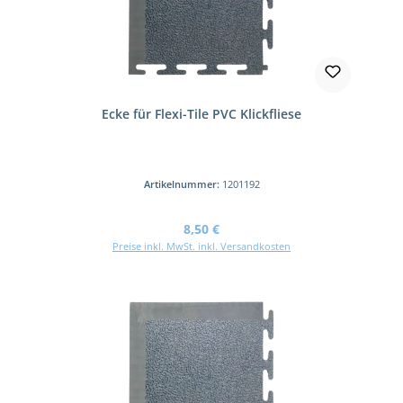
Ecke für Flexi-Tile PVC Klickfliese
Artikelnummer:
1201192
Regulärer Preis:
8,50 €
Preise inkl. MwSt. inkl. Versandkosten