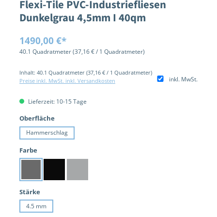
Flexi-Tile PVC-Industriefliesen
Dunkelgrau 4,5mm I 40qm
Regulärer Preis:
1490,00 €*
40.1 Quadratmeter
(37,16 € / 1 Quadratmeter)
Inhalt:
40.1 Quadratmeter
(37,16 € / 1 Quadratmeter)
inkl. MwSt.
Preise inkl. MwSt. inkl. Versandkosten
Lieferzeit: 10-15 Tage
auswählen
Oberfläche
Hammerschlag
auswählen
Farbe
Dunkelgrau
Schwarz
Hellgrau
auswählen
Stärke
4.5 mm