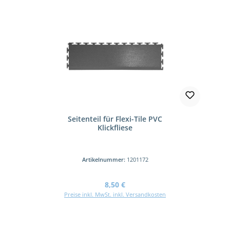
Seitenteil für Flexi-Tile PVC
Klickfliese
Artikelnummer:
1201172
Regulärer Preis:
8,50 €
Preise inkl. MwSt. inkl. Versandkosten