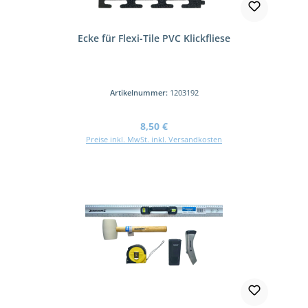
Ecke für Flexi-Tile PVC Klickfliese
Artikelnummer:
1203192
Regulärer Preis:
8,50 €
Preise inkl. MwSt. inkl. Versandkosten