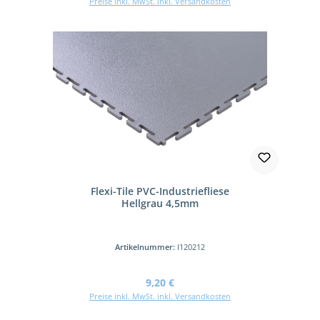
Preise inkl. MwSt. inkl. Versandkosten
Flexi-Tile PVC-Industriefliese
Hellgrau 4,5mm
Artikelnummer:
I120212
Regulärer Preis:
9,20 €
Preise inkl. MwSt. inkl. Versandkosten