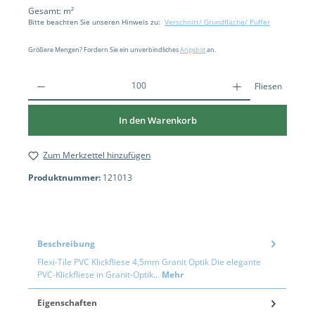
Gesamt:
m²
Bitte beachten Sie unseren Hinweis zu:
Verschnitt/ Grundfläche/ Puffer
Größere Mengen? Fordern Sie ein unverbindliches
Angebot
an.
Fliesen
In den Warenkorb
Zum Merkzettel hinzufügen
Produktnummer:
121013
Beschreibung
Flexi-Tile PVC Klickfliese 4,5mm Granit Optik Die elegante
PVC-Klickfliese in Granit-Optik…
Mehr
Eigenschaften