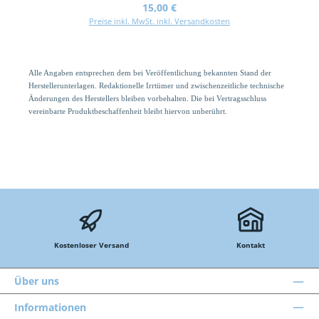
Regulärer Preis:
15,00 €
Preise inkl. MwSt. inkl. Versandkosten
Alle Angaben entsprechen dem bei Veröffentlichung bekannten Stand der
Herstellerunterlagen. Redaktionelle Irrtümer und zwischenzeitliche technische
Änderungen des Herstellers bleiben vorbehalten. Die bei Vertragsschluss
vereinbarte Produktbeschaffenheit bleibt hiervon unberührt.
Kostenloser Versand
Kontakt
Über uns
Informationen