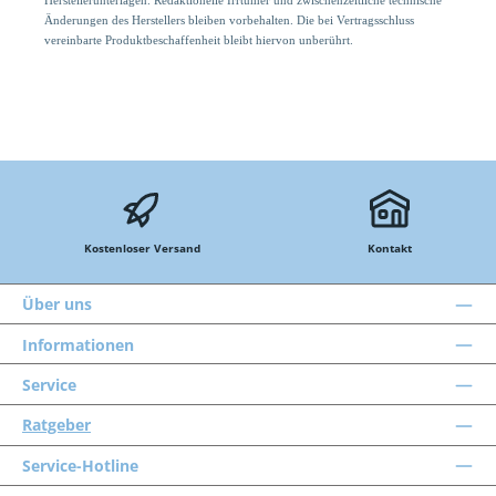
Herstellerunterlagen. Redaktionelle Irrtümer und zwischenzeitliche technische
Änderungen des Herstellers bleiben vorbehalten. Die bei Vertragsschluss
vereinbarte Produktbeschaffenheit bleibt hiervon unberührt.
Kostenloser Versand
Kontakt
Über uns
Informationen
Service
Ratgeber
Service-Hotline