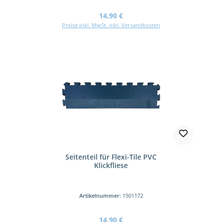
Regulärer Preis:
14,90 €
Preise inkl. MwSt. inkl. Versandkosten
Seitenteil für Flexi-Tile PVC
Klickfliese
Artikelnummer:
1501172
Regulärer Preis:
14,90 €