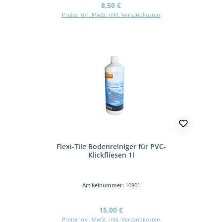
Regulärer Preis:
8,50 €
Preise inkl. MwSt. inkl. Versandkosten
Flexi-Tile Bodenreiniger für PVC-
Klickfliesen 1l
Artikelnummer:
10901
Regulärer Preis:
15,00 €
Preise inkl. MwSt. inkl. Versandkosten