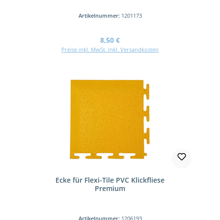
Artikelnummer:
1201173
Regulärer Preis:
8,50 €
Preise inkl. MwSt. inkl. Versandkosten
Ecke für Flexi-Tile PVC Klickfliese
Premium
Artikelnummer:
1206193