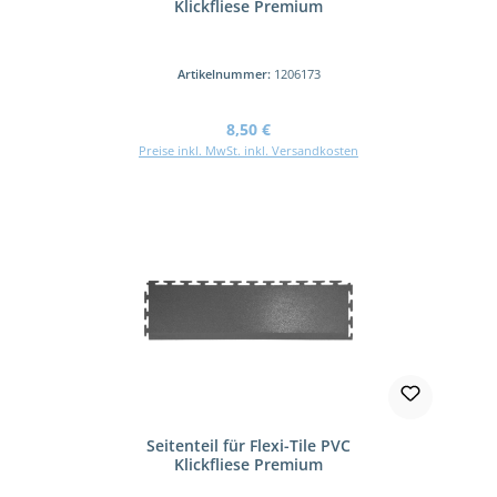
Klickfliese Premium
Artikelnummer:
1206173
Regulärer Preis:
8,50 €
Preise inkl. MwSt. inkl. Versandkosten
Seitenteil für Flexi-Tile PVC
Klickfliese Premium