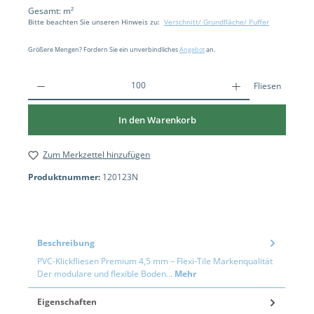
Gesamt:
m²
Bitte beachten Sie unseren Hinweis zu:
Verschnitt/ Grundfläche/ Puffer
Größere Mengen? Fordern Sie ein unverbindliches
Angebot
an.
Fliesen
In den Warenkorb
Zum Merkzettel hinzufügen
Produktnummer:
120123N
Beschreibung
PVC-Klickfliesen Premium 4,5 mm – Flexi-Tile Markenqualität
Der modulare und flexible Boden…
Mehr
Eigenschaften