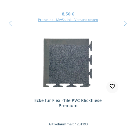
Regulärer Preis:
8,50 €
Preise inkl. MwSt. inkl. Versandkosten
Ecke für Flexi-Tile PVC Klickfliese
Premium
Artikelnummer:
1201193