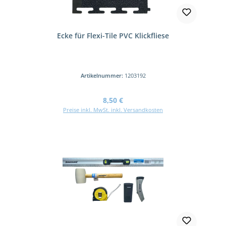
Ecke für Flexi-Tile PVC Klickfliese
Artikelnummer:
1203192
Regulärer Preis:
8,50 €
Preise inkl. MwSt. inkl. Versandkosten