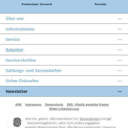
Kostenloser Versand
Kontakt
Über uns
Informationen
Service
Ratgeber
Service-Hotline
Zahlungs- und Versandarten
Sicher Einkaufen
Newsletter
AGB
Impressum
Datenschutz
FAQ - Häufig gestellte Fragen
Widerrufsbelehrung
Alle Preise inkl. gesetzl. Mehrwertsteuer incl.
Versandkosten
und ggf.
Nachnahmegebühren, wenn nicht anders angegeben.
© 2026 Landwehr Bodensysteme Shop - Alle Rechte vorbehalten. Theme by