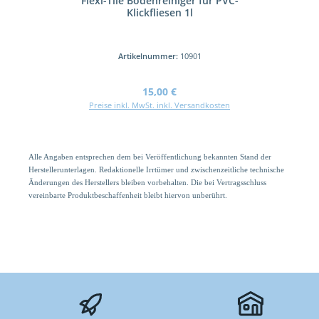
Flexi-Tile Bodenreiniger für PVC-
Klickfliesen 1l
Artikelnummer:
10901
Regulärer Preis:
15,00 €
Preise inkl. MwSt. inkl. Versandkosten
Alle Angaben entsprechen dem bei Veröffentlichung bekannten Stand der
Herstellerunterlagen. Redaktionelle Irrtümer und zwischenzeitliche technische
Änderungen des Herstellers bleiben vorbehalten. Die bei Vertragsschluss
vereinbarte Produktbeschaffenheit bleibt hiervon unberührt.