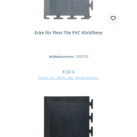
Ecke für Flexi-Tile PVC Klickfliese
Artikelnummer:
1202192
Regulärer Preis:
8,50 €
Preise inkl. MwSt. inkl. Versandkosten