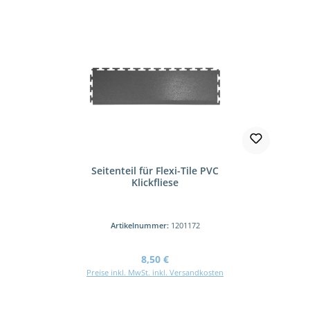
Seitenteil für Flexi-Tile PVC
Klickfliese
Artikelnummer:
1201172
Regulärer Preis:
8,50 €
Preise inkl. MwSt. inkl. Versandkosten