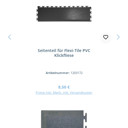
Seitenteil für Flexi-Tile PVC
Klickfliese
Artikelnummer:
1203172
Regulärer Preis:
8,50 €
Preise inkl. MwSt. inkl. Versandkosten