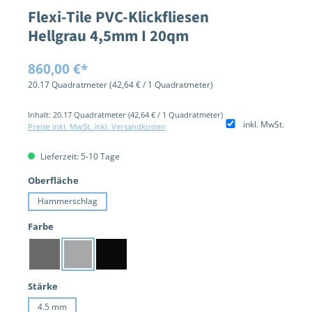
Flexi-Tile PVC-Klickfliesen
Hellgrau 4,5mm I 20qm
Regulärer Preis:
860,00 €*
20.17 Quadratmeter
(42,64 € / 1 Quadratmeter)
Inhalt:
20.17 Quadratmeter
(42,64 € / 1 Quadratmeter)
inkl. MwSt.
Preise inkl. MwSt. inkl. Versandkosten
Lieferzeit: 5-10 Tage
auswählen
Oberfläche
Hammerschlag
auswählen
Farbe
Dunkelgrau
Hellgrau
Schwarz
auswählen
Stärke
4.5 mm