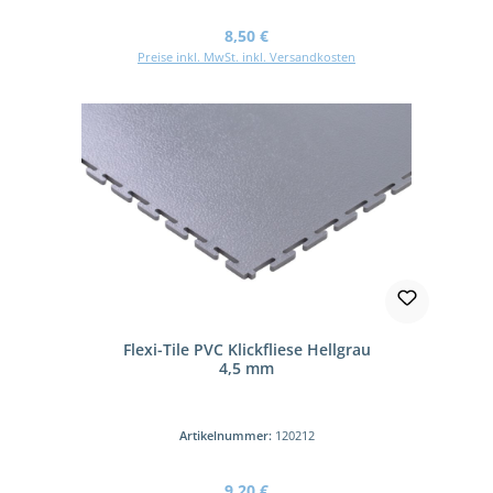
Regulärer Preis:
8,50 €
Preise inkl. MwSt. inkl. Versandkosten
Flexi-Tile PVC Klickfliese Hellgrau
4,5 mm
Artikelnummer:
120212
Regulärer Preis:
9,20 €