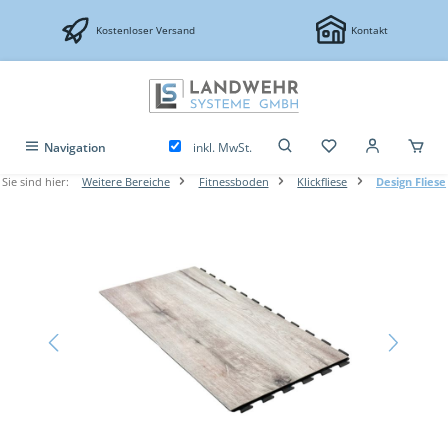
Zum Hauptinhalt springen
Kostenloser Versand
Kontakt
inkl. MwSt.
Navigation
Sie sind hier:
Weitere Bereiche
Fitnessboden
Klickfliese
Design Fliese
Bildergalerie überspringen