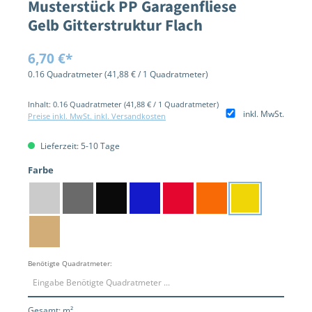
Musterstück PP Garagenfliese
Gelb Gitterstruktur Flach
6,70 €*
0.16 Quadratmeter
(41,88 € / 1 Quadratmeter)
Inhalt:
0.16 Quadratmeter
(41,88 € / 1 Quadratmeter)
inkl. MwSt.
Preise inkl. MwSt. inkl. Versandkosten
Lieferzeit: 5-10 Tage
auswählen
Farbe
Silber
Dunkelgrau
Schwarz
Blau
Rot
Orange
Gelb
Mokka
Benötigte Quadratmeter:
Gesamt:
m²