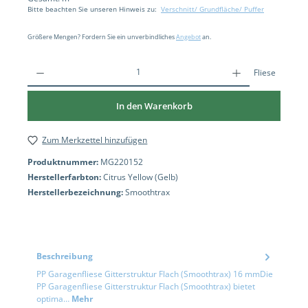
Bitte beachten Sie unseren Hinweis zu:
Verschnitt/ Grundfläche/ Puffer
Größere Mengen? Fordern Sie ein unverbindliches
Angebot
an.
Fliese
In den Warenkorb
Zum Merkzettel hinzufügen
Produktnummer:
MG220152
Herstellerfarbton:
Citrus Yellow (Gelb)
Herstellerbezeichnung:
Smoothtrax
Beschreibung
PP Garagenfliese Gitterstruktur Flach (Smoothtrax) 16 mmDie
PP Garagenfliese Gitterstruktur Flach (Smoothtrax) bietet
optima…
Mehr