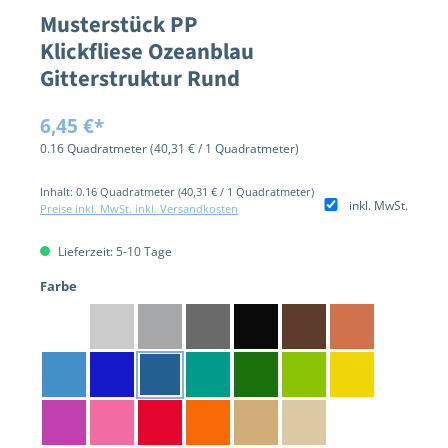
Musterstück PP
Klickfliese Ozeanblau
Gitterstruktur Rund
6,45 €*
0.16 Quadratmeter
(40,31 € / 1 Quadratmeter)
Inhalt:
0.16 Quadratmeter
(40,31 € / 1 Quadratmeter)
inkl. MwSt.
Preise inkl. MwSt. inkl. Versandkosten
Lieferzeit: 5-10 Tage
auswählen
Farbe
Weiß
Silber
Hellgrau
Dunkelgrau
Schwarz
Braun
Terrakotta
Hellblau
Blau
Ozeanblau
Türkis
Grün
Hellgrün
Gelb
Lila
Pink
Rot
Orange
Mokka
Beige