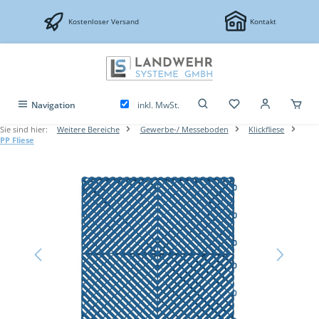
Zum Hauptinhalt springen
Kostenloser Versand
Kontakt
inkl. MwSt.
Navigation
Sie sind hier:
Weitere Bereiche
Gewerbe-/ Messeboden
Klickfliese
PP Fliese
Bildergalerie überspringen