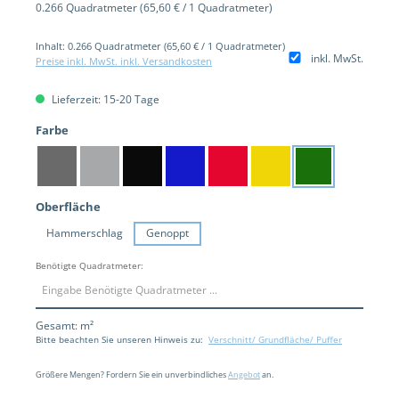
0.266 Quadratmeter
(65,60 € / 1 Quadratmeter)
Inhalt:
0.266 Quadratmeter
(65,60 € / 1 Quadratmeter)
inkl. MwSt.
Preise inkl. MwSt. inkl. Versandkosten
Lieferzeit: 15-20 Tage
auswählen
Farbe
Dunkelgrau
Hellgrau
Schwarz
Blau
Rot
Gelb
Grün
auswählen
Oberfläche
Hammerschlag
Genoppt
Benötigte Quadratmeter:
Gesamt:
m²
Bitte beachten Sie unseren Hinweis zu:
Verschnitt/ Grundfläche/ Puffer
Größere Mengen? Fordern Sie ein unverbindliches
Angebot
an.