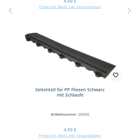
Regulärer Preis:
4,50 €
Preise inkl. MwSt. inkl. Versandkosten
Seitenteil für PP Fliesen Schwarz
mit Schlaufe
Artikelnummer:
250042
Regulärer Preis:
4,50 €
Preise inkl. MwSt. inkl. Versandkosten