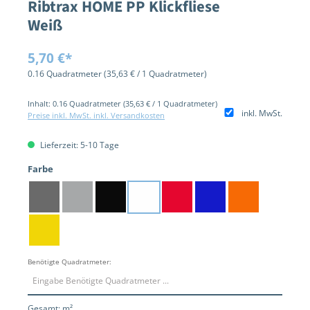
Ribtrax HOME PP Klickfliese
Weiß
5,70 €*
0.16 Quadratmeter
(35,63 € / 1 Quadratmeter)
Inhalt:
0.16 Quadratmeter
(35,63 € / 1 Quadratmeter)
inkl. MwSt.
Preise inkl. MwSt. inkl. Versandkosten
Lieferzeit: 5-10 Tage
auswählen
Farbe
Dunkelgrau
Hellgrau
Schwarz
Weiß
Rot
Blau
Orange
Gelb
Benötigte Quadratmeter:
Gesamt:
m²