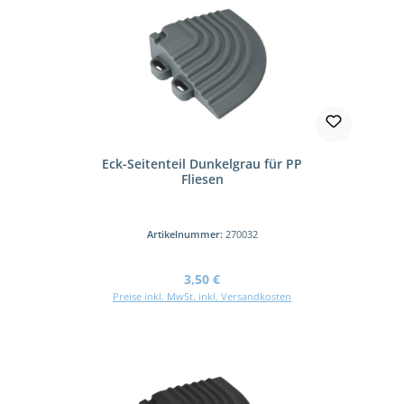
Eck-Seitenteil Dunkelgrau für PP
Fliesen
Artikelnummer:
270032
Regulärer Preis:
3,50 €
Preise inkl. MwSt. inkl. Versandkosten