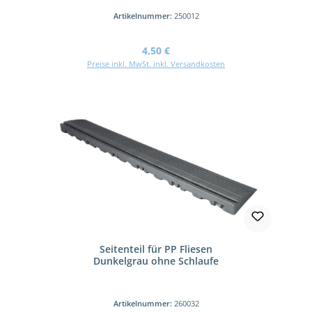
Artikelnummer:
250012
Regulärer Preis:
4,50 €
Preise inkl. MwSt. inkl. Versandkosten
Seitenteil für PP Fliesen
Dunkelgrau ohne Schlaufe
Artikelnummer:
260032