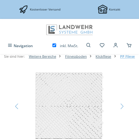
Zum Hauptinhalt springen
Kostenloser Versand
Kontakt
inkl. MwSt.
Navigation
Sie sind hier:
Weitere Bereiche
Fitnessboden
Klickfliese
PP Fliese
Bildergalerie überspringen