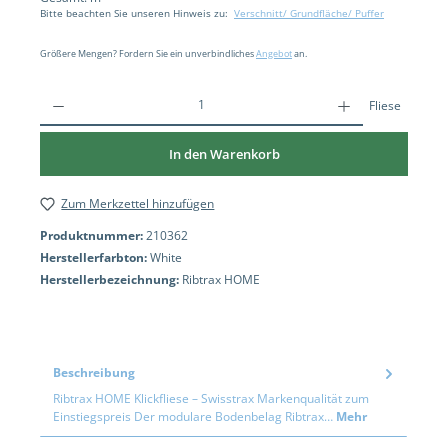
Bitte beachten Sie unseren Hinweis zu:
Verschnitt/ Grundfläche/ Puffer
Größere Mengen? Fordern Sie ein unverbindliches
Angebot
an.
Fliese
In den Warenkorb
Zum Merkzettel hinzufügen
Produktnummer:
210362
Herstellerfarbton:
White
Herstellerbezeichnung:
Ribtrax HOME
Beschreibung
Ribtrax HOME Klickfliese – Swisstrax Markenqualität zum
Einstiegspreis Der modulare Bodenbelag Ribtrax…
Mehr