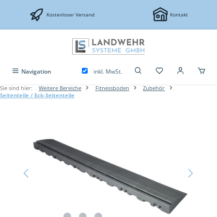
Zum Hauptinhalt springen
Kostenloser Versand
Kontakt
inkl. MwSt.
Navigation
Sie sind hier:
Weitere Bereiche
Fitnessboden
Zubehör
Seitenteile / Eck-Seitenteile
Bildergalerie überspringen