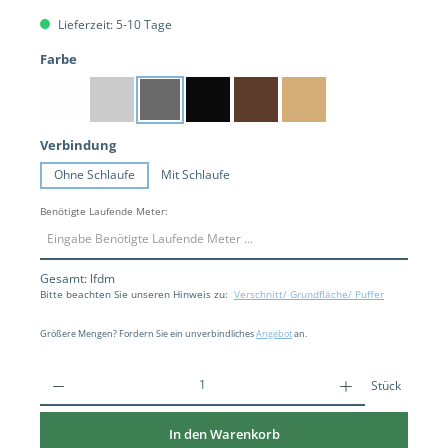
Lieferzeit: 5-10 Tage
auswählen
Farbe
Weiß
Silber
Dunkelgrau
Schwarz
Braun
Mokka
auswählen
Verbindung
Ohne Schlaufe
Mit Schlaufe
Benötigte Laufende Meter:
Gesamt:
lfdm
Bitte beachten Sie unseren Hinweis zu:
Verschnitt/ Grundfläche/ Puffer
Größere Mengen? Fordern Sie ein unverbindliches
Angebot
an.
Stück
In den Warenkorb