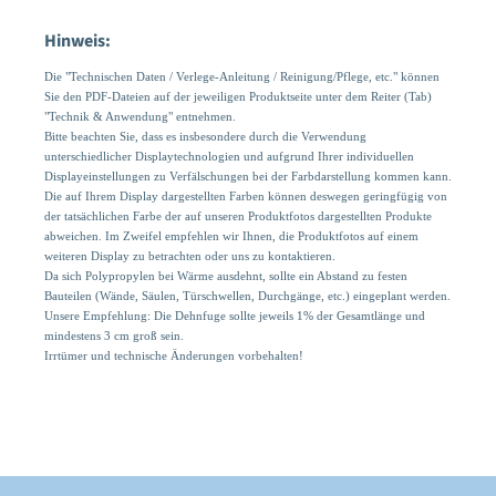
Hinweis:
Die "Technischen Daten / Verlege-Anleitung / Reinigung/Pflege, etc." können
Sie den PDF-Dateien auf der jeweiligen Produktseite unter dem Reiter (Tab)
"Technik & Anwendung" entnehmen.
Bitte beachten Sie, dass es insbesondere durch die Verwendung
unterschiedlicher Displaytechnologien und aufgrund Ihrer individuellen
Displayeinstellungen zu Verfälschungen bei der Farbdarstellung kommen kann.
Die auf Ihrem Display dargestellten Farben können deswegen geringfügig von
der tatsächlichen Farbe der auf unseren Produktfotos dargestellten Produkte
abweichen. Im Zweifel empfehlen wir Ihnen, die Produktfotos auf einem
weiteren Display zu betrachten oder uns zu kontaktieren.
Da sich Polypropylen bei Wärme ausdehnt, sollte ein Abstand zu festen
Bauteilen (Wände, Säulen, Türschwellen, Durchgänge, etc.) eingeplant werden.
Unsere Empfehlung: Die Dehnfuge sollte jeweils 1% der Gesamtlänge und
mindestens 3 cm groß sein.
Irrtümer und technische Änderungen vorbehalten!