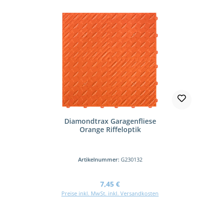
Diamondtrax Garagenfliese
Orange Riffeloptik
Artikelnummer:
G230132
Regulärer Preis:
7,45 €
Preise inkl. MwSt. inkl. Versandkosten