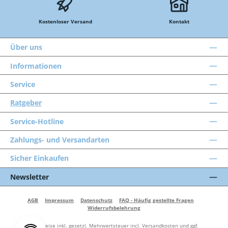
Kostenloser Versand
Kontakt
Über uns
Informationen
Service
Ratgeber
Service-Hotline
Zahlungs- und Versandarten
Sicher Einkaufen
Newsletter
AGB
Impressum
Datenschutz
FAQ - Häufig gestellte Fragen
Widerrufsbelehrung
Alle Preise inkl. gesetzl. Mehrwertsteuer incl.
Versandkosten
und ggf.