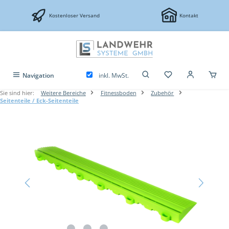
Zum Hauptinhalt springen
Kostenloser Versand
Kontakt
inkl. MwSt.
Navigation
Sie sind hier:
Weitere Bereiche
Fitnessboden
Zubehör
Seitenteile / Eck-Seitenteile
Bildergalerie überspringen