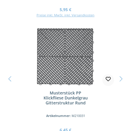
Regulärer Preis:
5,95 €
Preise inkl. MwSt. inkl. Versandkosten
Musterstück PP
Klickfliese Dunkelgrau
Gitterstruktur Rund
Artikelnummer:
M210031
Regulärer Preis:
6,45 €