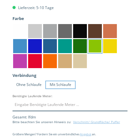
Lieferzeit: 5-10 Tage
auswählen
Farbe
Weiß
Silber
Hellgrau
Dunkelgrau
Schwarz
Braun
Terrakotta
Hellblau
Blau
Ozeanblau
Türkis
Grün
Hellgrün
Gelb
Lila
Rot
Orange
Mokka
Beige
auswählen
Verbindung
Ohne Schlaufe
Mit Schlaufe
Benötigte Laufende Meter:
Gesamt:
lfdm
Bitte beachten Sie unseren Hinweis zu:
Verschnitt/ Grundfläche/ Puffer
Größere Mengen? Fordern Sie ein unverbindliches
Angebot
an.