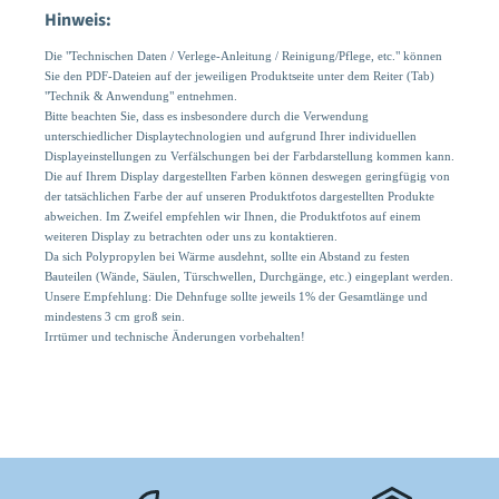
Hinweis:
Die "Technischen Daten / Verlege-Anleitung / Reinigung/Pflege, etc." können
Sie den PDF-Dateien auf der jeweiligen Produktseite unter dem Reiter (Tab)
"Technik & Anwendung" entnehmen.
Bitte beachten Sie, dass es insbesondere durch die Verwendung
unterschiedlicher Displaytechnologien und aufgrund Ihrer individuellen
Displayeinstellungen zu Verfälschungen bei der Farbdarstellung kommen kann.
Die auf Ihrem Display dargestellten Farben können deswegen geringfügig von
der tatsächlichen Farbe der auf unseren Produktfotos dargestellten Produkte
abweichen. Im Zweifel empfehlen wir Ihnen, die Produktfotos auf einem
weiteren Display zu betrachten oder uns zu kontaktieren.
Da sich Polypropylen bei Wärme ausdehnt, sollte ein Abstand zu festen
Bauteilen (Wände, Säulen, Türschwellen, Durchgänge, etc.) eingeplant werden.
Unsere Empfehlung: Die Dehnfuge sollte jeweils 1% der Gesamtlänge und
mindestens 3 cm groß sein.
Irrtümer und technische Änderungen vorbehalten!