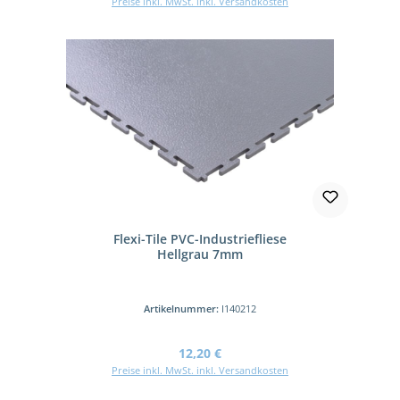
Preise inkl. MwSt. inkl. Versandkosten
Flexi-Tile PVC-Industriefliese
Hellgrau 7mm
Artikelnummer:
I140212
Regulärer Preis:
12,20 €
Preise inkl. MwSt. inkl. Versandkosten