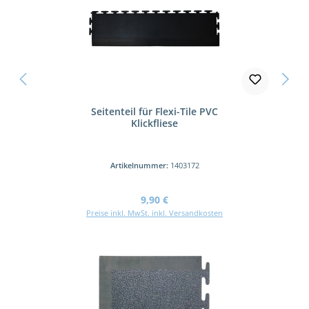
Seitenteil für Flexi-Tile PVC
Klickfliese
Artikelnummer:
1403172
Regulärer Preis:
9,90 €
Preise inkl. MwSt. inkl. Versandkosten