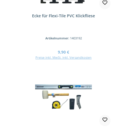
Ecke für Flexi-Tile PVC Klickfliese
Artikelnummer:
1403192
Regulärer Preis:
9,90 €
Preise inkl. MwSt. inkl. Versandkosten