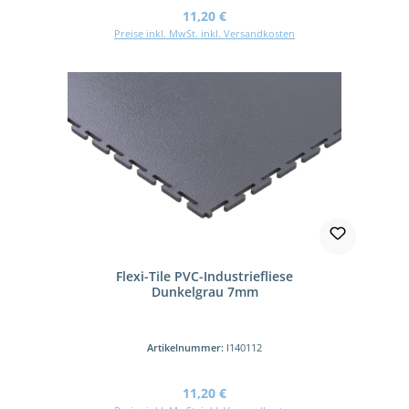
Regulärer Preis:
11,20 €
Preise inkl. MwSt. inkl. Versandkosten
Flexi-Tile PVC-Industriefliese
Dunkelgrau 7mm
Artikelnummer:
I140112
Regulärer Preis:
11,20 €