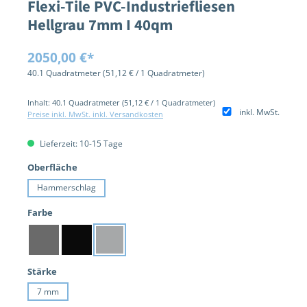
Flexi-Tile PVC-Industriefliesen
Hellgrau 7mm I 40qm
Regulärer Preis:
2050,00 €*
40.1 Quadratmeter
(51,12 € / 1 Quadratmeter)
Inhalt:
40.1 Quadratmeter
(51,12 € / 1 Quadratmeter)
inkl. MwSt.
Preise inkl. MwSt. inkl. Versandkosten
Lieferzeit: 10-15 Tage
auswählen
Oberfläche
Hammerschlag
auswählen
Farbe
Dunkelgrau
Schwarz
Hellgrau
auswählen
Stärke
7 mm