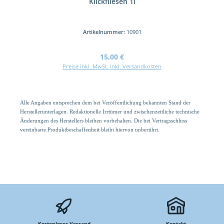
Klickfliesen 1l
Artikelnummer:
10901
Regulärer Preis:
15,00 €
Preise inkl. MwSt. inkl. Versandkosten
Alle Angaben entsprechen dem bei Veröffentlichung bekannten Stand der
Herstellerunterlagen. Redaktionelle Irrtümer und zwischenzeitliche technische
Änderungen des Herstellers bleiben vorbehalten. Die bei Vertragsschluss
vereinbarte Produktbeschaffenheit bleibt hiervon unberührt.
Kostenloser Versand
Kontakt