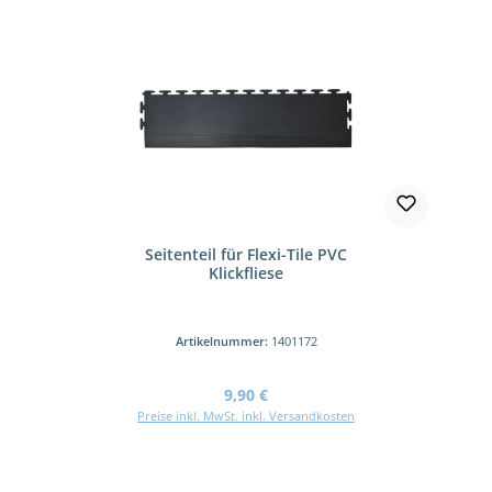
Seitenteil für Flexi-Tile PVC
Klickfliese
Artikelnummer:
1401172
Regulärer Preis:
9,90 €
Preise inkl. MwSt. inkl. Versandkosten