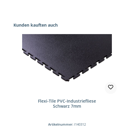
Produktgalerie überspringen
Kunden kauften auch
Flexi-Tile PVC-Industriefliese
Schwarz 7mm
Artikelnummer:
I140312