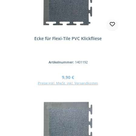
Ecke für Flexi-Tile PVC Klickfliese
Artikelnummer:
1401192
Regulärer Preis:
9,90 €
Preise inkl. MwSt. inkl. Versandkosten