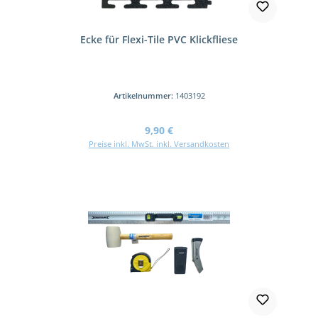
Ecke für Flexi-Tile PVC Klickfliese
Artikelnummer:
1403192
Regulärer Preis:
9,90 €
Preise inkl. MwSt. inkl. Versandkosten