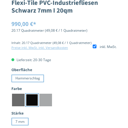
Flexi-Tile PVC-Industriefliesen
Schwarz 7mm I 20qm
Regulärer Preis:
990,00 €*
20.17 Quadratmeter
(49,08 € / 1 Quadratmeter)
Inhalt:
20.17 Quadratmeter
(49,08 € / 1 Quadratmeter)
inkl. MwSt.
Preise inkl. MwSt. inkl. Versandkosten
Lieferzeit: 20-30 Tage
auswählen
Oberfläche
Hammerschlag
auswählen
Farbe
Dunkelgrau
Schwarz
Hellgrau
auswählen
Stärke
7 mm