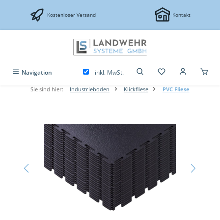
Zum Hauptinhalt springen
Kostenloser Versand
Kontakt
inkl. MwSt.
Navigation
Sie sind hier:
Industrieboden
Klickfliese
PVC Fliese
Bildergalerie überspringen