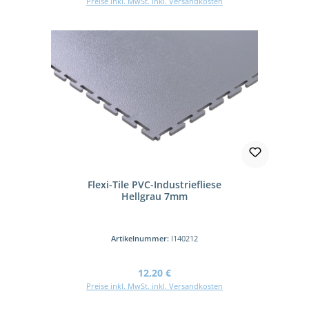
Preise inkl. MwSt. inkl. Versandkosten
Flexi-Tile PVC-Industriefliese
Hellgrau 7mm
Artikelnummer:
I140212
Regulärer Preis:
12,20 €
Preise inkl. MwSt. inkl. Versandkosten