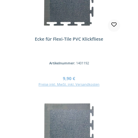
Ecke für Flexi-Tile PVC Klickfliese
Artikelnummer:
1401192
Regulärer Preis:
9,90 €
Preise inkl. MwSt. inkl. Versandkosten