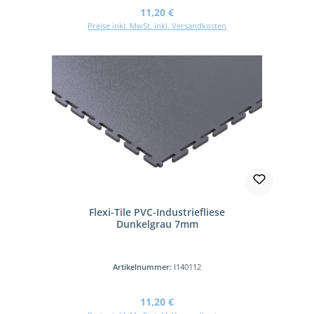
Regulärer Preis:
11,20 €
Preise inkl. MwSt. inkl. Versandkosten
Flexi-Tile PVC-Industriefliese
Dunkelgrau 7mm
Artikelnummer:
I140112
Regulärer Preis:
11,20 €