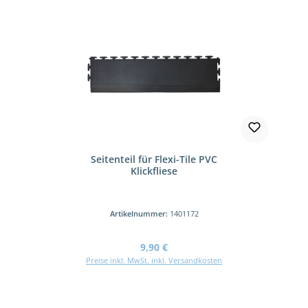
Seitenteil für Flexi-Tile PVC
Klickfliese
Artikelnummer:
1401172
Regulärer Preis:
9,90 €
Preise inkl. MwSt. inkl. Versandkosten