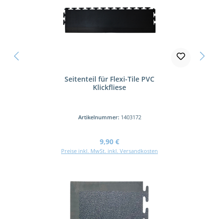
Seitenteil für Flexi-Tile PVC
Klickfliese
Artikelnummer:
1403172
Regulärer Preis:
9,90 €
Preise inkl. MwSt. inkl. Versandkosten