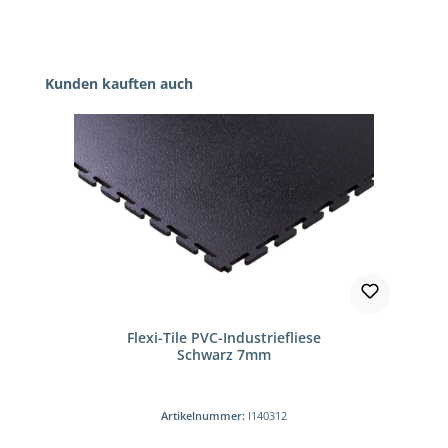
Produktgalerie überspringen
Kunden kauften auch
Flexi-Tile PVC-Industriefliese
Schwarz 7mm
Artikelnummer:
I140312