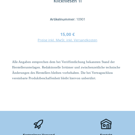
Klickfliesen 1l
Artikelnummer:
10901
Regulärer Preis:
15,00 €
Preise inkl. MwSt. inkl. Versandkosten
Alle Angaben entsprechen dem bei Veröffentlichung bekannten Stand der
Herstellerunterlagen. Redaktionelle Irrtümer und zwischenzeitliche technische
Änderungen des Herstellers bleiben vorbehalten. Die bei Vertragsschluss
vereinbarte Produktbeschaffenheit bleibt hiervon unberührt.
Kostenloser Versand
Kontakt